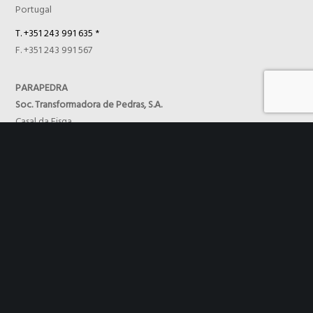
Portugal
T. +351 243 991 635 *
F. +351 243 991 567
PARAPEDRA
Soc. Transformadora de Pedras, S.A.
Casal da Fisga
Apartado 70
2040-998 – Rio Maior
Portugal
comercial@parapedra.pt
T. +351 243 991 635 *
F. +351 243 991 567
Política de Privacidade
Condições de Utilização