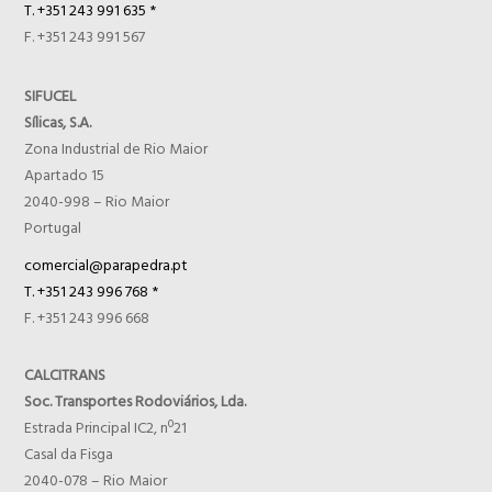
T. +351 243 991 635 *
F. +351 243 991 567
SIFUCEL
Sílicas, S.A.
Zona Industrial de Rio Maior
Apartado 15
2040-998 – Rio Maior
Portugal
comercial@parapedra.pt
T. +351 243 996 768 *
F. +351 243 996 668
CALCITRANS
Soc. Transportes Rodoviários, Lda.
Estrada Principal IC2, nº21
Casal da Fisga
2040-078 – Rio Maior