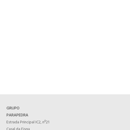
GRUPO
PARAPEDRA
Estrada Principal IC2, nº21
Casal da Fisga