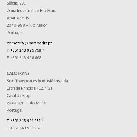
Sílicas, S.A.
Zona Industrial de Rio Maior
Apartado 15
2040-998 – Rio Maior
Portugal
comercial@parapedra.pt
T. +351 243 996 768 *
F. +351 243 996 668
CALCITRANS
Soc. Transportes Rodoviários, Lda.
Estrada Principal IC2, nº21
Casal da Fisga
2040-078 – Rio Maior
Portugal
T. +351 243 991 635 *
F. +351 243 991 567