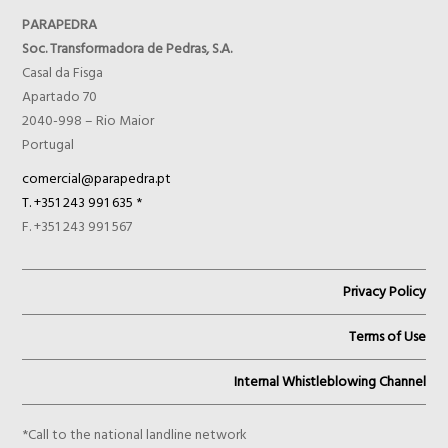
PARAPEDRA
Soc. Transformadora de Pedras, S.A.
Casal da Fisga
Apartado 70
2040-998 – Rio Maior
Portugal
comercial@parapedra.pt
T. +351 243 991 635 *
F. +351 243 991 567
Privacy Policy
Terms of Use
Internal Whistleblowing Channel
*Call to the national landline network