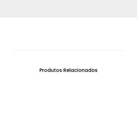
Produtos Relacionados
MÁRMORE MS30
€
0.00
Carbonato de Cálcio 4/6 extra (s)
€
0.00