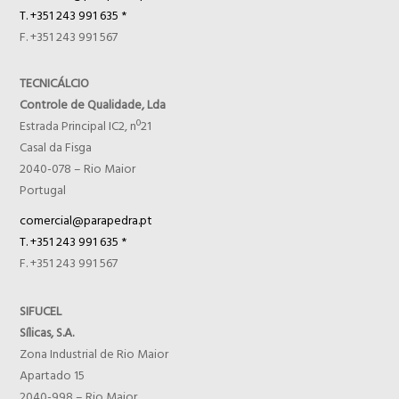
T. +351 243 991 635 *
F. +351 243 991 567
TECNICÁLCIO
Controle de Qualidade, Lda
Estrada Principal IC2, nº21
Casal da Fisga
2040-078 – Rio Maior
Portugal
comercial@parapedra.pt
T. +351 243 991 635 *
F. +351 243 991 567
SIFUCEL
Sílicas, S.A.
Zona Industrial de Rio Maior
Apartado 15
2040-998 – Rio Maior