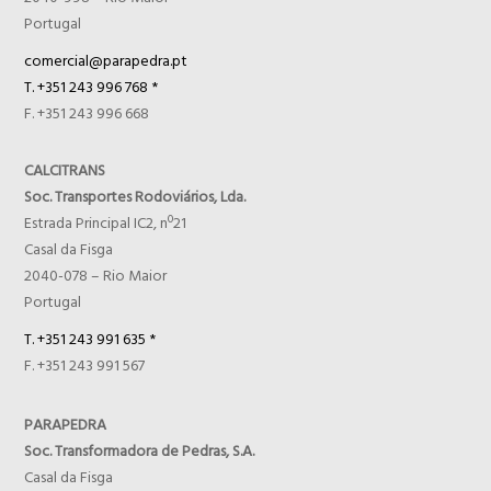
Portugal
comercial@parapedra.pt
T. +351 243 996 768 *
F. +351 243 996 668
CALCITRANS
Soc. Transportes Rodoviários, Lda.
Estrada Principal IC2, nº21
Casal da Fisga
2040-078 – Rio Maior
Portugal
T. +351 243 991 635 *
F. +351 243 991 567
PARAPEDRA
Soc. Transformadora de Pedras, S.A.
Casal da Fisga