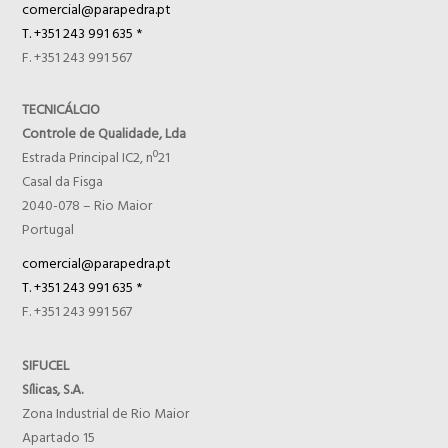
comercial@parapedra.pt
T. +351 243 991 635 *
F. +351 243 991 567
TECNICÁLCIO
Controle de Qualidade, Lda
Estrada Principal IC2, nº21
Casal da Fisga
2040-078 – Rio Maior
Portugal
comercial@parapedra.pt
T. +351 243 991 635 *
F. +351 243 991 567
SIFUCEL
Sílicas, S.A.
Zona Industrial de Rio Maior
Apartado 15