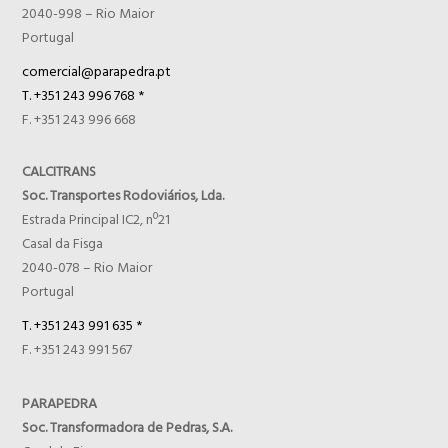
2040-998 – Rio Maior
Portugal
comercial@parapedra.pt
T. +351 243 996 768 *
F. +351 243 996 668
CALCITRANS
Soc. Transportes Rodoviários, Lda.
Estrada Principal IC2, nº21
Casal da Fisga
2040-078 – Rio Maior
Portugal
T. +351 243 991 635 *
F. +351 243 991 567
PARAPEDRA
Soc. Transformadora de Pedras, S.A.