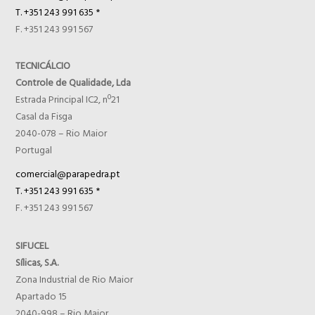
T. +351 243 991 635 *
F. +351 243 991 567
TECNICÁLCIO
Controle de Qualidade, Lda
Estrada Principal IC2, nº21
Casal da Fisga
2040-078 – Rio Maior
Portugal
comercial@parapedra.pt
T. +351 243 991 635 *
F. +351 243 991 567
SIFUCEL
Sílicas, S.A.
Zona Industrial de Rio Maior
Apartado 15
2040-998 – Rio Maior