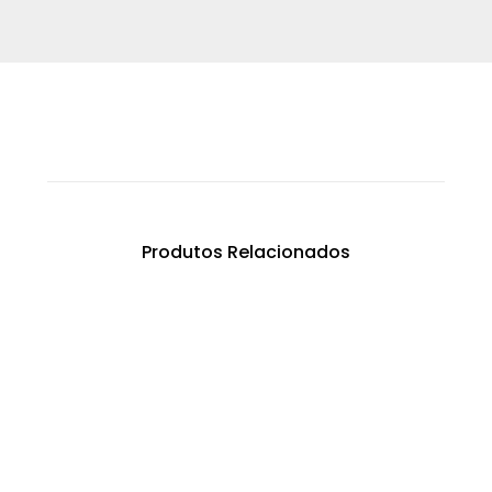
Produtos Relacionados
Farinha de Sílica SS160
€
0.00
Areia Siliciosa S40/45 T2 FL80
€
0.00