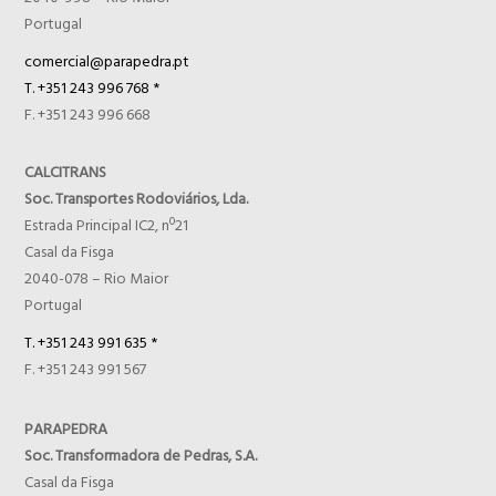
Portugal
comercial@parapedra.pt
T. +351 243 996 768 *
F. +351 243 996 668
CALCITRANS
Soc. Transportes Rodoviários, Lda.
Estrada Principal IC2, nº21
Casal da Fisga
2040-078 – Rio Maior
Portugal
T. +351 243 991 635 *
F. +351 243 991 567
PARAPEDRA
Soc. Transformadora de Pedras, S.A.
Casal da Fisga