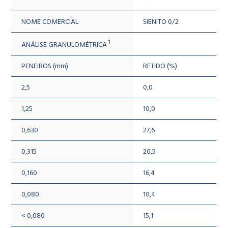
*
NOME COMERCIAL
SIENITO 0/2
1
ANÁLISE GRANULOMÉTRICA
PENEIROS (mm)
RETIDO (%)
2,5
0,0
1,25
10,0
0,630
27,6
0,315
20,5
0,160
16,4
0,080
10,4
< 0,080
15,1