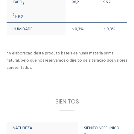
CaCO
96,2
96,2
3
2
F.R.X.
HUMIDADE
≤ 0,3%
≤ 0,3%
*A elaboração deste produto baseia-se numa matéria prima
natural, pelo que nos reservamos o direito de alteração dos valores
apresentados.
SIENITOS
NATUREZA
SIENITO NEFELÍNICO