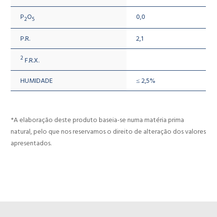
P
O
0,0
2
5
P.R.
2,1
2
F.R.X.
HUMIDADE
≤ 2,5%
*A elaboração deste produto baseia-se numa matéria prima
natural, pelo que nos reservamos o direito de alteração dos valores
apresentados.