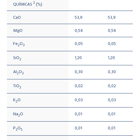
2
QUÍMICAS
(%)
CaO
53,9
53,9
MgO
0,54
0,54
Fe
O
0,05
0,05
2
3
SiO
1,20
1,20
2
AI
O
0,30
0,30
2
3
TiO
0,02
0,02
2
K
O
0,03
0,03
2
Na
O
0,01
0,01
2
P
O
0,01
0,01
2
5