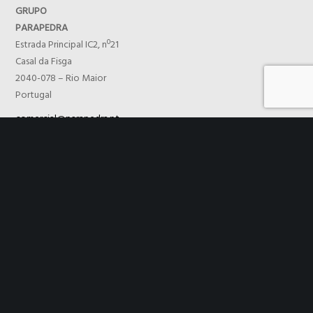
GRUPO
PARAPEDRA
Estrada Principal IC2, nº21
Casal da Fisga
2040-078 – Rio Maior
Portugal
comercial@parapedra.pt
T. +351 243 991 635 *
F. +351 243 991 567
TECNICÁLCIO
Controle de Qualidade, Lda
Estrada Principal IC2, nº21
Casal da Fisga
2040-078 – Rio Maior
Portugal
comercial@parapedra.pt
T. +351 243 991 635 *