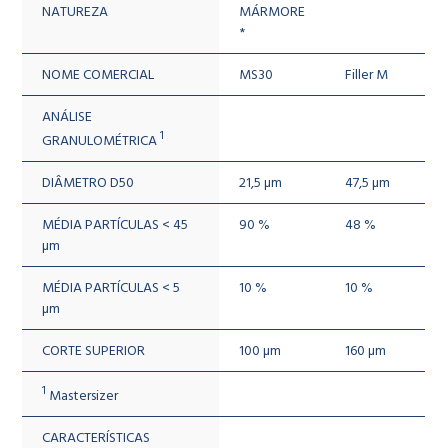
NATUREZA
MÁRMORE
*
NOME COMERCIAL
MS30
Filler M
ANÁLISE
1
GRANULOMÉTRICA
DIÂMETRO D50
21,5 µm
47,5 µm
MÉDIA PARTÍCULAS < 45
90 %
48 %
µm
MÉDIA PARTÍCULAS < 5
10 %
10 %
µm
CORTE SUPERIOR
100 µm
160 µm
1
Mastersizer
CARACTERÍSTICAS