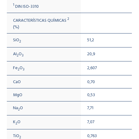
1
DIN ISO-3310
2
CARACTERÍSTICAS QUÍMICAS
(%)
SiO
51,2
2
AI
O
20,9
2
3
Fe
O
2,607
2
3
CaO
0,70
MgO
0,53
Na
O
7,71
2
K
O
7,07
2
TiO
0,763
2