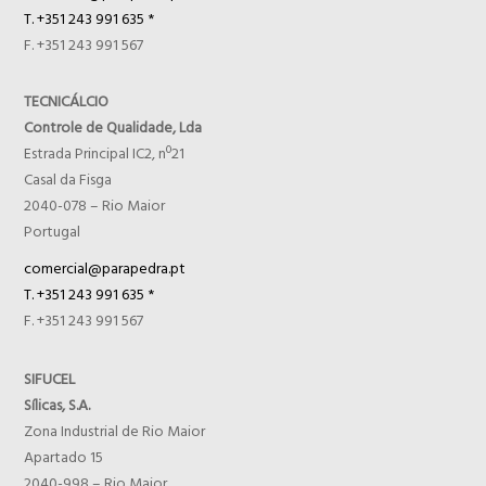
T. +351 243 991 635 *
F. +351 243 991 567
TECNICÁLCIO
Controle de Qualidade, Lda
Estrada Principal IC2, nº21
Casal da Fisga
2040-078 – Rio Maior
Portugal
comercial@parapedra.pt
T. +351 243 991 635 *
F. +351 243 991 567
SIFUCEL
Sílicas, S.A.
Zona Industrial de Rio Maior
Apartado 15
2040-998 – Rio Maior