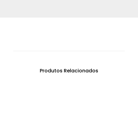
Produtos Relacionados
Areia Siliciosa S55/60
€
0.00
Areia Siliciosa S30/40
€
0.00