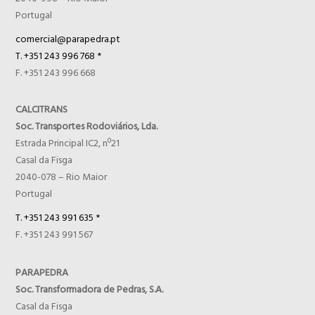
Portugal
comercial@parapedra.pt
T. +351 243 996 768 *
F. +351 243 996 668
CALCITRANS
Soc. Transportes Rodoviários, Lda.
Estrada Principal IC2, nº21
Casal da Fisga
2040-078 – Rio Maior
Portugal
T. +351 243 991 635 *
F. +351 243 991 567
PARAPEDRA
Soc. Transformadora de Pedras, S.A.
Casal da Fisga