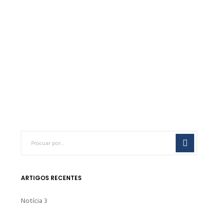
Areia Siliciosa S90/100 FL
€
0.00
Farinha de Sílica SS160
€
0.00
ARTIGOS RECENTES
Notícia 3