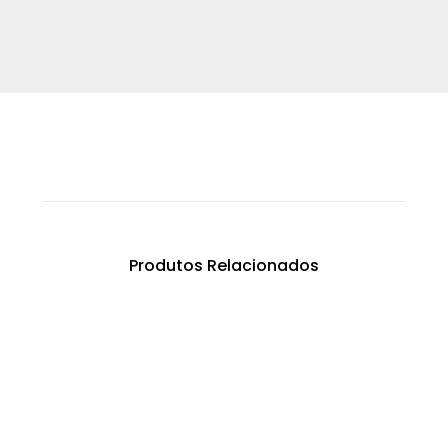
Produtos Relacionados
Areia Siliciosa S55/60 FL80
€
0.00