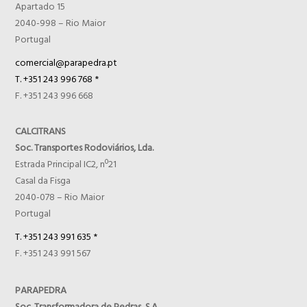
Apartado 15
2040-998 – Rio Maior
Portugal
comercial@parapedra.pt
T. +351 243 996 768 *
F. +351 243 996 668
CALCITRANS
Soc. Transportes Rodoviários, Lda.
Estrada Principal IC2, nº21
Casal da Fisga
2040-078 – Rio Maior
Portugal
T. +351 243 991 635 *
F. +351 243 991 567
PARAPEDRA
Soc. Transformadora de Pedras, S.A.