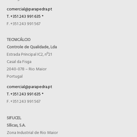
comercial@parapedra.pt
T. +351 243 991 635 *
F. +351 243 991 567
TECNICÁLCIO
Controle de Qualidade, Lda
Estrada Principal IC2, nº21
Casal da Fisga
2040-078 – Rio Maior
Portugal
comercial@parapedra.pt
T. +351 243 991 635 *
F. +351 243 991 567
SIFUCEL
Sílicas, S.A.
Zona Industrial de Rio Maior